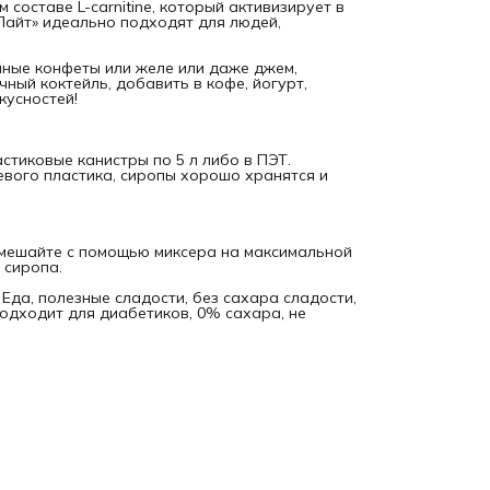
похудение, похудение, правильное питание, подходит для
 составе L-carnitine, который активизирует в
диабетиков, 0% сахара, не вызывает диабет, сахарный
айт» идеально подходят для людей,
диабет.
йные конфеты или желе или даже джем,
ный коктейль, добавить в кофе, йогурт,
кусностей!
стиковые канистры по 5 л либо в ПЭТ.
евого пластика, сиропы хорошо хранятся и
смешайте с помощью миксера на максимальной
 сиропа.
Еда, полезные сладости, без сахара сладости,
подходит для диабетиков, 0% сахара, не