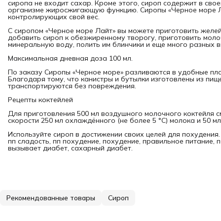
сиропа не входит сахар. Кроме этого, сироп содержит в своем
организме жиросжигающую функцию. Сиропы «Черное море Л
контролирующих свой вес.
С сиропом «Черное море Лайт» вы можете приготовить желе
добавить сироп к обезжиренному творогу, приготовить молоч
минеральную воду, полить им блинчики и еще много разных в
Максимальная дневная доза 100 мл.
По заказу Сиропы «Черное море» разливаются в удобные пла
Благодаря тому, что канистры и бутылки изготовлены из пищ
транспортируются без повреждения.
Рецепты коктейлей
Для приготовления 500 мл воздушного молочного коктейля 
скорости 250 мл охлаждённого (не более 5 °С) молока и 50 мл
Используйте сироп в достижении своих целей для похудения. 
пп сладость, пп похудение, похудение, правильное питание, 
вызывает диабет, сахарный диабет.
Рекомендованные товары
Сироп