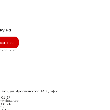
ку на
саться
сональных
 Ключ, ул. Ярославского 146Г, оф.25
0-01-17
am/WhatsApp
8-68-74
оты