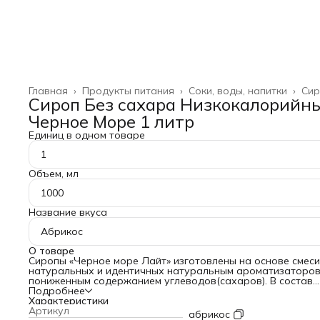
Главная
›
Продукты питания
›
Соки, воды, напитки
›
Сир
Сироп Без сахара Низкокалорийн
Черное Море 1 литр
Единиц в одном товаре
1
Объем, мл
1000
Название вкуса
Абрикос
О товаре
Сиропы «Черное море Лайт» изготовлены на основе смеси
натуральных и идентичных натуральным ароматизаторов,
пониженным содержанием углеводов(сахаров). В состав
сиропа добавлен Л-Карнитин, - витаминоподобное вещес
Подробнее
при недостатке которого в организме человека нарушает
Характеристики
стабильное сжигание жиров, неминуемо приводящее к
Артикул
абрикос