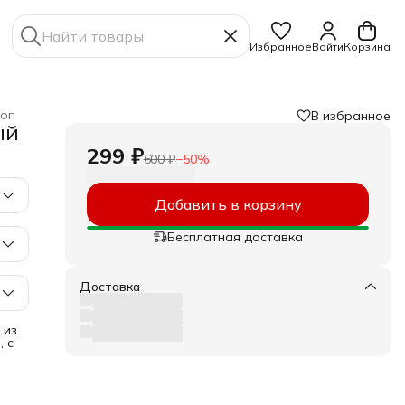
Избранное
Войти
Корзина
оп
В избранное
ый
299 ₽
600 ₽
−
50
%
Добавить в корзину
Бесплатная доставка
Доставка
 из
 с
тво
ся